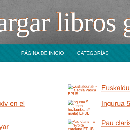
rgar libros 
PÁGINA DE INICIO
CATEGORÍAS
Euskaldun
xiv en el
Ingurua 5
Pau clari
yar