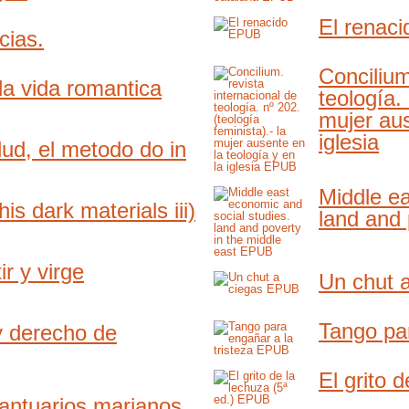
El renaci
cias.
Concilium
da vida romantica
teología. 
mujer aus
iglesia
lud, el metodo do in
Middle ea
s dark materials iii)
land and 
r y virge
Un chut 
Tango par
y derecho de
El grito d
santuarios marianos