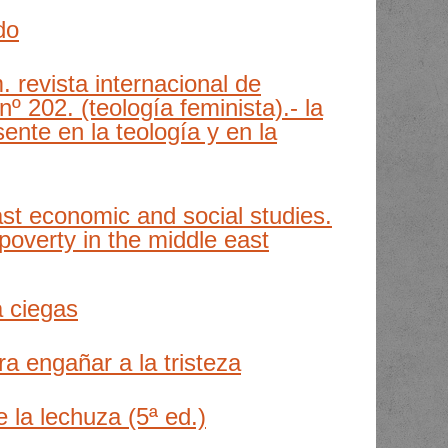
do
. revista internacional de
nº 202. (teología feminista).- la
ente en la teología y en la
st economic and social studies.
poverty in the middle east
a ciegas
a engañar a la tristeza
e la lechuza (5ª ed.)