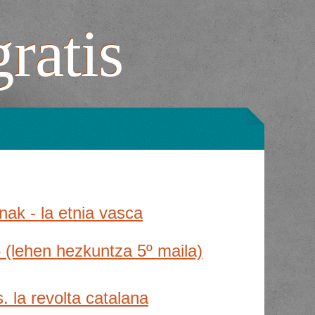
gratis
ak - la etnia vasca
 (lehen hezkuntza 5º maila)
s. la revolta catalana