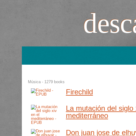
desca
Música - 1279 books
Firechild
La mutación del siglo 
mediterráneo
Don juan jose de elhu