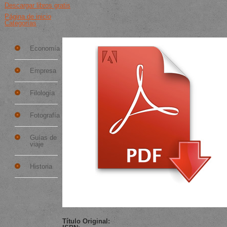
Descargar libros gratis
Página de inicio
Categorías
Categorías
Consol de tardor
Descarga gratuita EPUB PDF
Economía
Empresa
Filología
Fotografía
Guías de
viaje
Historia
Mostrar
más...
Detalles del libro
Mejor
Título Original:
Consol de tardor