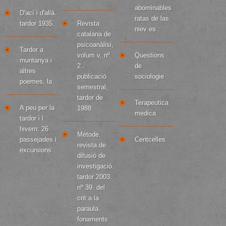
abominables
D'ací i d'allà.
ratas de las
tardor 1935.
Revista
niev es
catalana de
psicoanàlisi,
Tardor a
volum v, nº
Questions
muntanya i
2..
de
altres
publicació
sociologie
poemes, la
semestral,
tardor de
Terapeutica
A peu per la
1988.
medica
tardor i l
hivern: 26
Mètode.
passejades i
Centcelles.
revista de
excursions
difusió de
investigació.
tardor 2003.
nº 39. del
crit a la
paraula.
fonaments