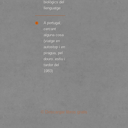
biològics del
llenguatge.
A portugal,
cercant
alguna cosa
(viatge en
autostop i en
piragua, pel
douro. estiu i
tardor del
1983)
© Descargar libros gratis