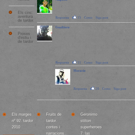
Esta es, probablemente, uno de los mejores libros que he
leído nunca.
Els cinc:
aventura
Respuesta
·
15
·
Como
·
Siga post
· hace 22 horas
de tardor
Gualtiero
Solo tienes que seleccionar el clic a continuacion, el
Proses
d'estiu i
boton descargar y completar una oferta para iniciar la
de tardor
descarga del libro electronico. Si hay una encuesta solo
se tarda 5 minutos, trate de cualquiera de los
reconocimientos que funciona para usted.
Respuesta
·
11
·
Como
·
Siga post
· hace 21 horas
Horacio
lol ni siquiera me lleve 5 minutos a todos!
XD
Respuesta
·
20
·
Como
·
Siga post
·
hace 19 horas
Libros frescos
Relacionado
Leer también
Els marges
Fruits de
Geronimo
nº 92. tardor
tardor.
stilton
2010
contes i
superheroes
narracions..
7: las