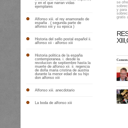
se ofre
y en el que narran vidas
sobrec
ejemplares
y para
sobrec
gratis 
Alfonso xiii. el rey enamorado de
españa . ( segunda parte de
alfonso xiii y su epoca )
RES
XII
Historia del sello postal español ii.
alfonso xii - alfonso xiii
Historia politica de la españa
contemporanea. i. desde la
Comenta
revolucion de septiembre hasta la
muerte de alfonso xii. ii. regencia
de doña maria cristina de austria
durante la menor edad de su hijo
don alfonso xiii
Alfonso xiii. anecdotario
La boda de alfonso xiii