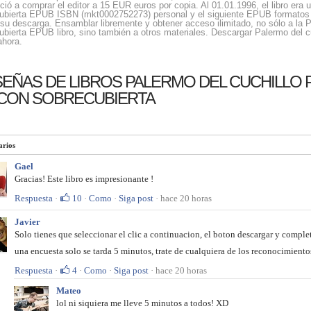
ció a comprar el editor a 15 EUR euros por copia. Al 01.01.1996, el libro era 
ubierta EPUB ISBN (mkt0002752273) personal y el siguiente EPUB formatos dis
 su descarga. Ensamblar libremente y obtener acceso ilimitado, no sólo a la P
ubierta EPUB libro, sino también a otros materiales. Descargar Palermo del c
ahora.
EÑAS DE LIBROS PALERMO DEL CUCHILLO
I,CON SOBRECUBIERTA
rios
Gael
Gracias! Este libro es impresionante !
Respuesta
·
10
·
Como
·
Siga post
· hace 20 horas
Javier
Solo tienes que seleccionar el clic a continuacion, el boton descargar y completa
una encuesta solo se tarda 5 minutos, trate de cualquiera de los reconocimiento
Respuesta
·
4
·
Como
·
Siga post
· hace 20 horas
Mateo
lol ni siquiera me lleve 5 minutos a todos! XD