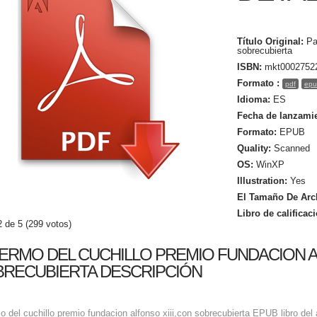
Título Original:
Pa
sobrecubierta
ISBN:
mkt0002752
Formato :
pdf
epu
Idioma:
ES
Fecha de lanzami
Formato:
EPUB
Quality:
Scanned
OS:
WinXP
Illustration:
Yes
El Tamaño De Arc
Libro de calificac
2 de 5 (299 votos)
ERMO DEL CUCHILLO PREMIO FUNDACION A
RECUBIERTA DESCRIPCIÓN
o del cuchillo premio fundacion alfonso xiii,con sobrecubierta EPUB libro del