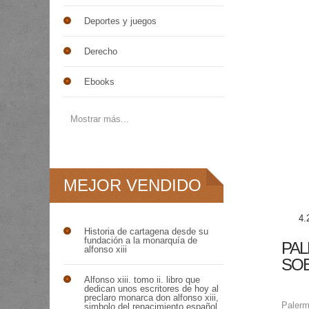
Deportes y juegos
Derecho
Ebooks
Mostrar más...
MEJOR VENDIDO
4.
Historia de cartagena desde su
fundación a la monarquía de
PAL
alfonso xiii
SOB
Alfonso xiii. tomo ii. libro que
dedican unos escritores de hoy al
preclaro monarca don alfonso xiii,
Palerm
simbolo del renacimiento español,