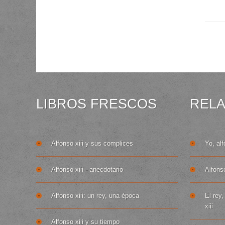
LIBROS FRESCOS
REL
Alfonso xiii y sus complices
Yo, alf
Alfonso xiii - anecdotario
Alfonso
Alfonso xiii: un rey, una época
El rey,
xiii
Alfonso xiii y su tiempo