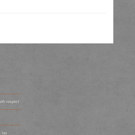
with respect
: las