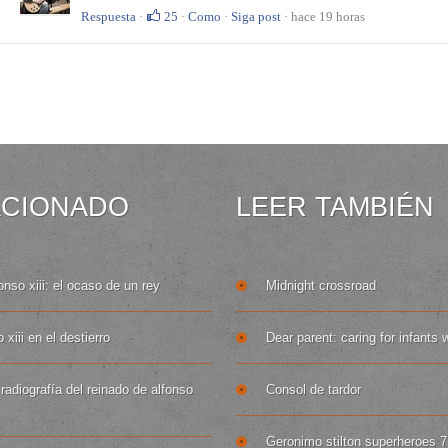
Respuesta
·
25
·
Como
·
Siga post
· hace 19 horas
ACIONADO
LEER TAMBIÉN
onso xiii: el ocaso de un rey
Midnight crossroad
 xiii en el destierro
Dear parent: caring for infants 
 radiografía del reinado de alfonso
Consol de tardor
Geronimo stilton superheroes 7