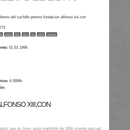
lermo del cuchillo premio fundacion alfonso xiii,con
273
b
mobi
fb2
doc
txt
mp3
torrent
ento:
01.01.1996
hivo:
6.00Mb
ión:
LFONSO XIII,CON
 autor, que es Jose- autor madrileño de 1956 vicente pascual,