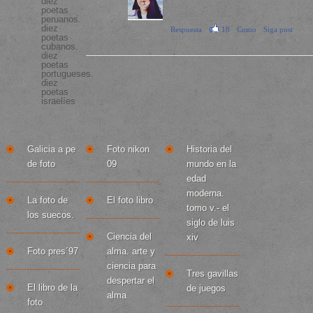
diez
poetas
XD
peruanos.
diez
Respuesta
·
18
·
Como
·
Siga post
·
poetas
hace 13 horas
cubanos.
diez
poetas
portugueses.
diez
poetas
israelíes
Libros frescos
Relacionado
Leer también
Galicia a pe
Foto nikon
Historia del
de foto
09
mundo en la
edad
moderna.
La foto de
El foto libro
tomo v.- el
los suecos.
siglo de luis
Ciencia del
xiv
Foto pres´97
alma. arte y
ciencia para
Tres gavillas
despertar el
El libro de la
de juegos
alma
foto