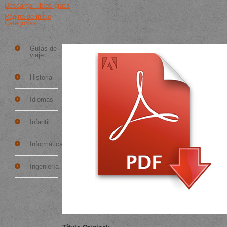
Descargar libros gratis
Página de inicio
Categorías
Categorías
Alma de cormorán : foto-relatos
Descarga gratuita
EPUB PDF
Guías de
viaje
Historia
Idiomas
Infantil
Informática
Ingeniería
Mostrar
más...
Mejor
Detalles del libro