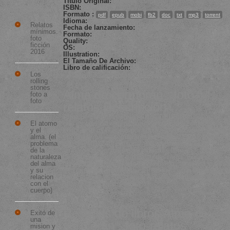
Título Original:
Alma de cormorán : foto-relatos
Vendido
ISBN:
9788494097140
Formato :
pdf
epub
mobi
fb2
doc
txt
mp3
torrent
Idioma:
ES
Relatos
Fecha de lanzamiento:
01.01.1900
mínimos.
Formato:
EPUB
foto
Quality:
Scanned
ficción
OS:
WinXP
2016
Illustration:
Yes
El Tamaño De Archivo:
2.00Mb
Libro de calificación:
Los
4.3 de 5 (140 votos)
rolling
stones
Alma de cormorán : foto-
foto a
foto
relatos Descripción
Alma de cormorán : foto-relatos EPUB libro del autor,
El atomo
que es Luis cabrera aizpuru, se ofreció a comprar el
y el
editor a 10 EUR euros por copia. Al 01.01.1900, el libro
alma. (el
era una Alma de cormorán : foto-relatos EPUB ISBN
problema
(9788494097140) personal y el siguiente EPUB
de la
formatos disponibles para la lectura libre en los
naturaleza
dispositivos móviles y para su descarga. Ensamblar
del alma
libremente y obtener acceso ilimitado, no sólo a la Alma
y su
de cormorán : foto-relatos EPUB libro, sino también a
relacion
otros materiales. Descargar Alma de cormorán : foto-
con el
relatos EPUB gratis ahora.
cuerpo)
Reseñas de libros Alma de
Exito de
una
cormorán : foto-relatos
mision y