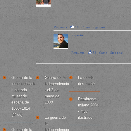
boton descargar y completar una oferta para iniciar la
descarga del libro electronico. Si hay una encuesta solo
se tarda 5 minutos, trate de cualquiera de los
reconocimientos que funciona para usted.
Respuesta
·
16
·
Como
·
Siga post
· hace 17 horas
Ruperto
lol ni siquiera me lleve 5 minutos a todos!
XD
Respuesta
·
52
·
Como
·
Siga post
·
hace 13 horas
Libros frescos
Relacionado
Leer también
Guerra de la
Guerra de la
La cercle
independencia
independencia
des mahé
i: historia
- el 2 de
militar de
mayo de
Rembrandt -
españa de
1808
milano 2004
1808- 1814
- muy
(4ª ed)
La guerra de
ilustrado
la
Guerra de la
independencia