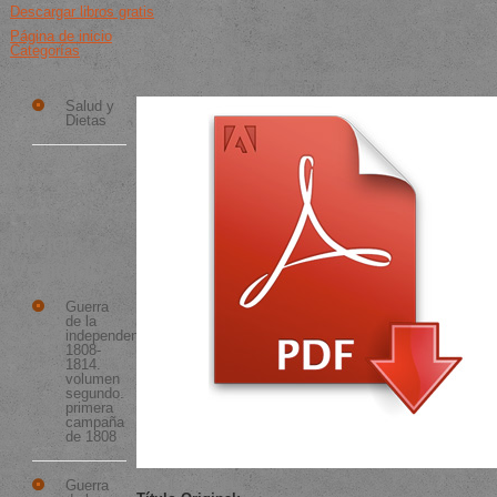
Descargar libros gratis
Página de inicio
Categorías
Categorías
El dos de mayo y la guerra de la independencia (1808-
1814)
Descarga gratuita EPUB PDF
Salud y
Dietas
Mostrar
más...
Mejor
Vendido
Guerra
de la
independencia
1808-
1814.
volumen
segundo.
primera
campaña
de 1808
Detalles del libro
Guerra