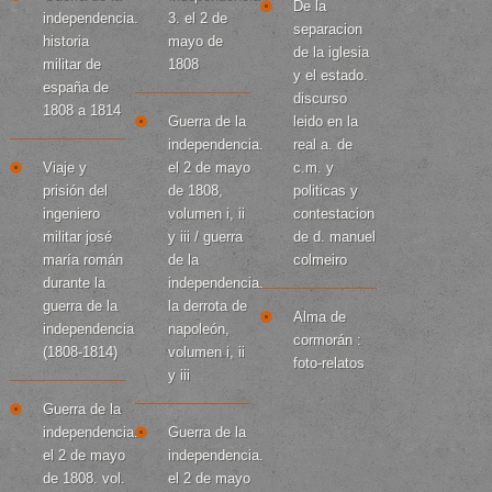
De la
independencia.
3. el 2 de
separacion
historia
mayo de
de la iglesia
militar de
1808
y el estado.
españa de
discurso
1808 a 1814
Guerra de la
leido en la
independencia.
real a. de
Viaje y
el 2 de mayo
c.m. y
prisión del
de 1808,
politicas y
ingeniero
volumen i, ii
contestacion
militar josé
y iii / guerra
de d. manuel
maría román
de la
colmeiro
durante la
independencia.
guerra de la
la derrota de
Alma de
independencia
napoleón,
cormorán :
(1808-1814)
volumen i, ii
foto-relatos
y iii
Guerra de la
independencia.
Guerra de la
el 2 de mayo
independencia.
de 1808. vol.
el 2 de mayo