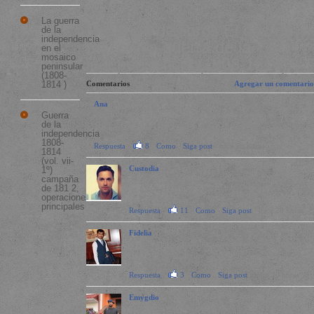
La guerra
Reseñas de libros El dos de
de la
independencia
mayo y la guerra de la
en el
mosaico
independencia (1808-1814)
peninsular
(1808-
1814 )
Comentarios
Agregar un comentario
Ana
Guerra
De sucediendo en un libro que nunca ha oído hablar, ley?ndolo , y
de la
absolutamente encanta.
independencia
1808-
Respuesta
·
8
·
Como
·
Siga post
· hace 22 horas
1814
(vol. vii-
Custodia
1º)
campaña
Este es probablemente uno de los mejores libros que he
de 181 2,
leo.
operaciones
principales
Respuesta
·
11
·
Como
·
Siga post
· hace 20 horas
Fidelia
De sucediendo en un libro que nunca ha oído hablar,
leerlo, y absolutamente encanta.
Respuesta
·
3
·
Como
·
Siga post
· hace 20 horas
Emygdio
Solo tienes que seleccionar el clic a continuacion, el