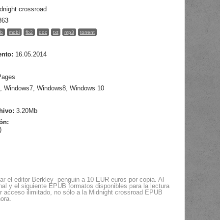
dnight crossroad
863
b
mobi
fb2
doc
txt
mp3
torrent
ento:
16.05.2014
Pages
, Windows7, Windows8, Windows 10
hivo:
3.20Mb
ión:
)
ar el editor Berkley -penguin a 10 EUR euros por copia. Al
l y el siguiente EPUB formatos disponibles para la lectura
er acceso ilimitado, no sólo a la Midnight crossroad EPUB
ora.