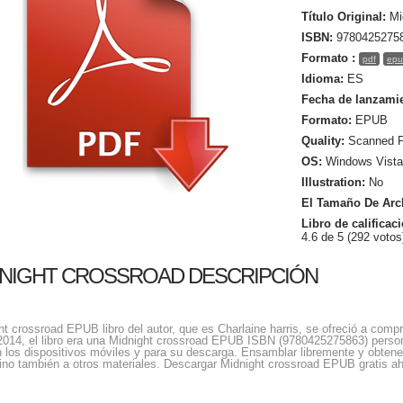
Título Original:
Mi
ISBN:
9780425275
Formato :
pdf
epu
Idioma:
ES
Fecha de lanzami
Formato:
EPUB
Quality:
Scanned 
OS:
Windows Vista
Illustration:
No
El Tamaño De Arc
Libro de calificac
4.6 de 5 (292 votos
NIGHT CROSSROAD DESCRIPCIÓN
ht crossroad EPUB libro del autor, que es Charlaine harris, se ofreció a compr
2014, el libro era una Midnight crossroad EPUB ISBN (9780425275863) persona
en los dispositivos móviles y para su descarga. Ensamblar libremente y obten
 sino también a otros materiales. Descargar Midnight crossroad EPUB gratis ah