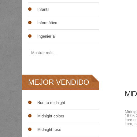
Infantil
Informática
Ingeniería
Mostrar más...
MEJOR VENDIDO
MID
Run to midnight
Midnig
16.05.
Midnight colors
libre 
libro,
Midnight rose