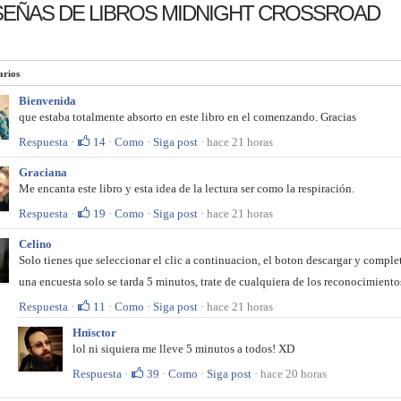
EÑAS DE LIBROS MIDNIGHT CROSSROAD
rios
Bienvenida
que estaba totalmente absorto en este libro en el comenzando. Gracias
Respuesta
·
14
·
Como
·
Siga post
· hace 21 horas
Graciana
Me encanta este libro y esta idea de la lectura ser como la respiración.
Respuesta
·
19
·
Como
·
Siga post
· hace 21 horas
Celino
Solo tienes que seleccionar el clic a continuacion, el boton descargar y completa
una encuesta solo se tarda 5 minutos, trate de cualquiera de los reconocimiento
Respuesta
·
11
·
Como
·
Siga post
· hace 21 horas
Hпїѕctor
lol ni siquiera me lleve 5 minutos a todos! XD
Respuesta
·
39
·
Como
·
Siga post
· hace 20 horas