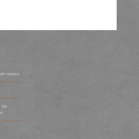
with respect
: las
es