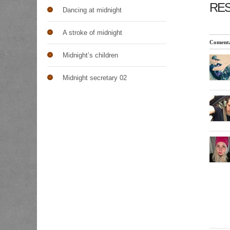
RES
Dancing at midnight
A stroke of midnight
Comenta
Midnight’s children
Midnight secretary 02