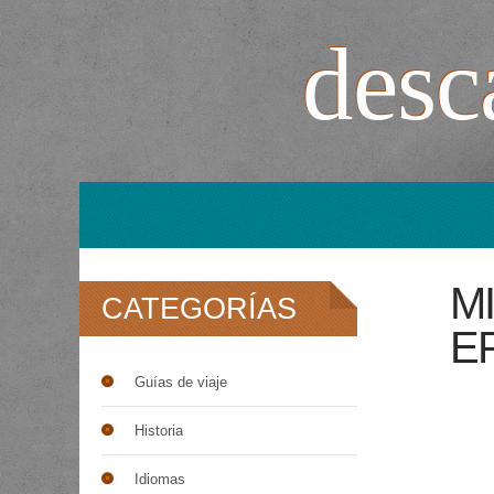
desca
M
CATEGORÍAS
E
Guías de viaje
Historia
Idiomas